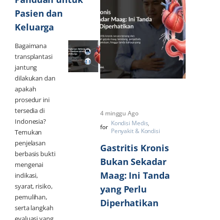
Pasien dan
Keluarga
Bagaimana
transplantasi
jantung
dilakukan dan
apakah
prosedur ini
tersedia di
4 minggu Ago
Indonesia?
Kondisi Medis
for
Penyakit & Kondisi
Temukan
penjelasan
Gastritis Kronis
berbasis bukti
Bukan Sekadar
mengenai
Maag: Ini Tanda
indikasi,
syarat, risiko,
yang Perlu
pemulihan,
Diperhatikan
serta langkah
evaluasi yang