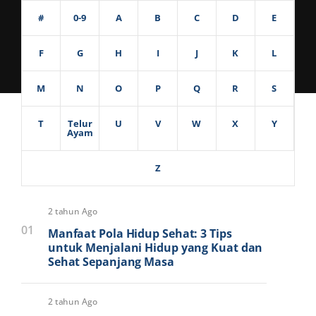
#
0-9
A
B
C
D
E
F
G
H
I
J
K
L
M
N
O
P
Q
R
S
T
Telur
U
V
W
X
Y
Ayam
Z
2 tahun Ago
01
Manfaat Pola Hidup Sehat: 3 Tips
untuk Menjalani Hidup yang Kuat dan
Sehat Sepanjang Masa
2 tahun Ago