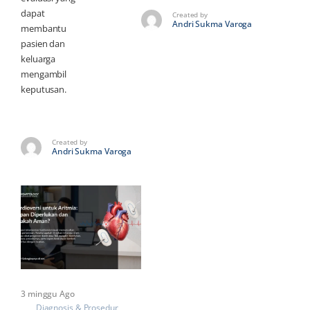
dapat
Created by
Andri Sukma Varoga
membantu
pasien dan
keluarga
mengambil
keputusan.
Created by
Andri Sukma Varoga
3 minggu Ago
Diagnosis & Prosedur