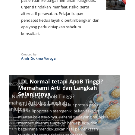
pasien dan keluarga memahami diagnosis,
urgensi tindakan, manfaat, risiko, serta
alternatif perawatan. Pelajari kapan
pendapat kedua layak dipertimbangkan dan
apa yang perlu disiapkan sebelum
konsultasi.
Created by
Andri Sukma Varoga
7 hari Ago
for
Wawasan Medis
LDL Normal tetapi ApoB Tinggi?
Memahami Arti dan Langkah
Selanjutnya
Tes Apolipoprotein B mengukur protein pada
partikel lipoprotein aterogenik, bukan sekadar
muatan kolesterolnya. Pahami siapa yang mungkin
membutuhkannya, apakah harus puasa, dan
bagaimana mendiskusikan hasil pemeriksaan