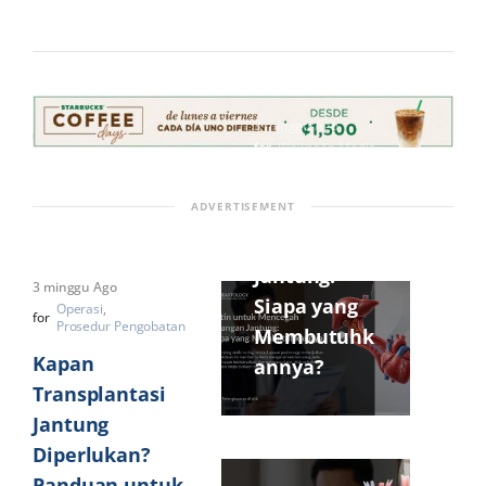
3 minggu Ago
for
Wawasan Medis
Statin untuk
ADVERTISEMENT
Mencegah
Serangan
Jantung:
3 minggu Ago
Siapa yang
Operasi
for
Prosedur Pengobatan
Membutuhk
Kapan
annya?
Transplantasi
Jantung
Diperlukan?
Panduan untuk