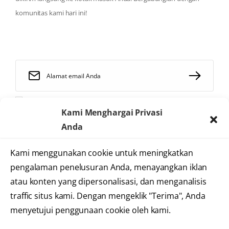
komunitas kami hari ini!
Saya telah membaca dan menyetujui
syarat dan ketentuan
Kami Menghargai Privasi
Anda
Kami menggunakan cookie untuk meningkatkan
2025 © Heartology
pengalaman penelusuran Anda, menayangkan iklan
Cardiovascular Hospital
atau konten yang dipersonalisasi, dan menganalisis
traffic situs kami. Dengan mengeklik "Terima", Anda
menyetujui penggunaan cookie oleh kami.
Syarat dan Ketentuan
Kebijakan Privasi
Informasi Situs