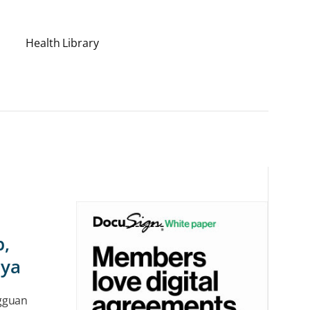
Health Library
b,
nya
ngguan