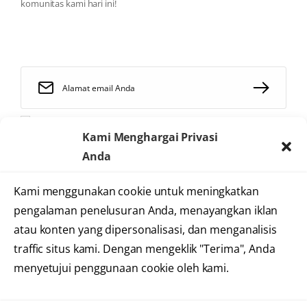
komunitas kami hari ini!
Saya telah membaca dan menyetujui
syarat dan ketentuan
Kami Menghargai Privasi
Anda
Kami menggunakan cookie untuk meningkatkan
2025 © Heartology
pengalaman penelusuran Anda, menayangkan iklan
Cardiovascular Hospital
atau konten yang dipersonalisasi, dan menganalisis
traffic situs kami. Dengan mengeklik "Terima", Anda
menyetujui penggunaan cookie oleh kami.
Syarat dan Ketentuan
Kebijakan Privasi
Informasi Situs