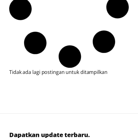
Mengenal Kateterisasi Jantung Lebih Dalam:
Aman, Akurat, Menyelamatkan
Pelajari prosedur kateterisasi jantung secara
lengkap, fungsi, risiko, biaya, serta kapan perlu
dilakukan untuk diagnosis dan pengobatan
penyakit jantung.
Anda Sering Sesak Nafas, Pusing dan Mudah
Lelah? Waspada Kardiomiopati! Kenali Gejala
dan Penangannya di Sini
Berdasarkan data terbaru dari Kementerian
Kesehatan Republik Indonesia pada tahun 2022,
prevalensi penyakit kardiomiopati di Indonesia
diperkirakan sekitar 0,6% dari total populasi. Hal ini
berarti terdapat sekitar 1,6 juta orang