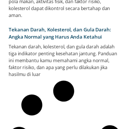
pola makan, aktivitas fisik, dan faktor risiko,
kolesterol dapat dikontrol secara bertahap dan
aman.
Tekanan Darah, Kolesterol, dan Gula Darah:
Angka Normal yang Harus Anda Ketahui
Tekanan darah, kolesterol, dan gula darah adalah
tiga indikator penting kesehatan jantung. Panduan
ini membantu kamu memahami angka normal,
faktor risiko, dan apa yang perlu dilakukan jika
hasilmu di luar
Mengenal Apa itu Kreatinin, Kadar Normal, dan
Risikonya Jika Tinggi
Jika Anda menerima hasil lab dengan angka
kreatinin tinggi, jangan panik. Panduan ini akan
membantu Anda memahami artinya dan langkah
yang bisa diambil.