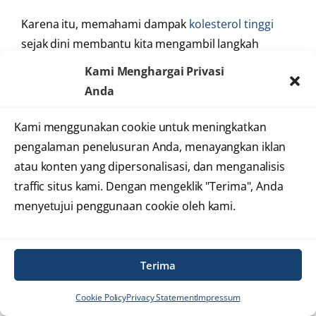
Karena itu, memahami dampak
kolesterol tinggi
sejak dini membantu kita mengambil langkah
pencegahan yang tepat, tenang, dan rasional.
Kami Menghargai Privasi
Anda
Mengapa Kolesterol Tinggi Bisa
Berbahaya?
Kami menggunakan cookie untuk meningkatkan
pengalaman penelusuran Anda, menayangkan iklan
Ketika kadar
kolesterol LDL
dalam darah
atau konten yang dipersonalisasi, dan menganalisis
berlebihan, sebagian kolesterol dapat menumpuk
traffic situs kami. Dengan mengeklik "Terima", Anda
di dinding bagian dalam pembuluh darah.
Mulai
menyetujui penggunaan cookie oleh kami.
dari sini, proses yang disebut aterosklerosis bisa
terjadi.
Terima
Pertama, kolesterol memicu peradangan ringan
Cookie Policy
Privacy Statement
Impressum
pada dinding pembuluh.