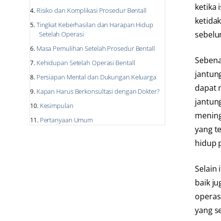
ketika
Risiko dan Komplikasi Prosedur Bentall
ketida
Tingkat Keberhasilan dan Harapan Hidup
sebelu
Setelah Operasi
Masa Pemulihan Setelah Prosedur Bentall
Sebena
Kehidupan Setelah Operasi Bentall
jantung
Persiapan Mental dan Dukungan Keluarga
dapat 
Kapan Harus Berkonsultasi dengan Dokter?
jantun
Kesimpulan
mening
Pertanyaan Umum
yang t
hidup 
Selain 
baik ju
operasi
yang s