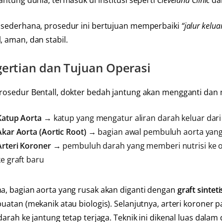
antung dunia, termasuk di institusi seperti
Cleveland Clinic
da
 sederhana, prosedur ini bertujuan memperbaiki
“jalur kelua
, aman, dan stabil.
ertian dan Tujuan Operasi
rosedur Bentall, dokter bedah jantung akan mengganti dan m
Katup Aorta
→ katup yang mengatur aliran darah keluar dari
Akar Aorta (Aortic Root)
→ bagian awal pembuluh aorta yang
Arteri Koroner
→ pembuluh darah yang memberi nutrisi ke o
ke graft baru
a, bagian aorta yang rusak akan diganti dengan
graft sintet
buatan (mekanik atau biologis). Selanjutnya, arteri koroner 
darah ke jantung tetap terjaga. Teknik ini dikenal luas dal