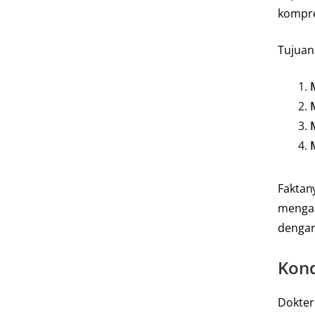
kompre
Tujuan
Faktan
mengan
dengan 
Kond
Dokter