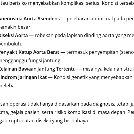
atau berisiko menyebabkan komplikasi serius. Kondisi terseb
Aneurisma Aorta Asendens
— pelebaran abnormal pada pemb
semakin besar.
Diseksi Aorta
— robekan pada lapisan dinding aorta yang m
pembuluh.
Penyakit Katup Aorta Berat
— termasuk penyempitan (stenos
mengganggu fungsi jantung.
Kelainan Bawaan Jantung Tertentu
— misalnya kelainan strukt
Sindrom Jaringan Ikat
— Kondisi genetik yang menyebabkan 
melebar.
san operasi tidak hanya didasarkan pada diagnosis, tetapi
sma, gejala pasien, serta risiko komplikasi di masa depan. P
ah ruptur atau diseksi yang berbahaya.