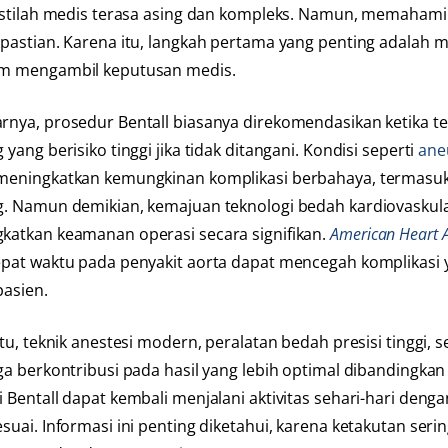
 istilah medis terasa asing dan kompleks. Namun, memaham
kpastian. Karena itu, langkah pertama yang penting adalah 
m mengambil keputusan medis.
rnya, prosedur Bentall biasanya direkomendasikan ketika te
 yang berisiko tinggi jika tidak ditangani. Kondisi seperti
ane
meningkatkan kemungkinan komplikasi berbahaya, termasu
g. Namun demikian, kemajuan teknologi bedah kardiovaskula
katkan keamanan operasi secara signifikan.
American Heart A
epat waktu pada penyakit aorta dapat mencegah komplikasi
pasien.
itu, teknik anestesi modern, peralatan bedah presisi tinggi,
ga berkontribusi pada hasil yang lebih optimal dibandingkan
 Bentall dapat kembali menjalani aktivitas sehari-hari deng
esuai. Informasi ini penting diketahui, karena ketakutan se