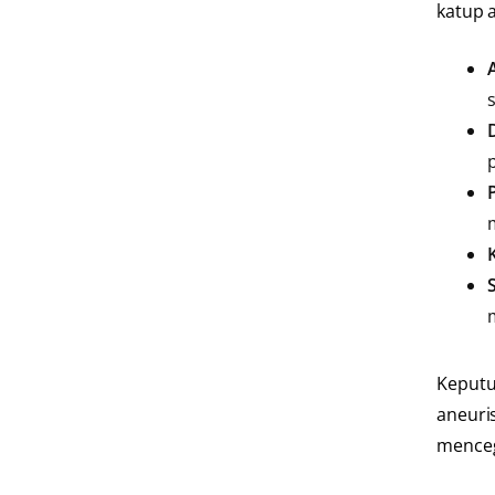
katup 
Keputu
aneuri
menceg