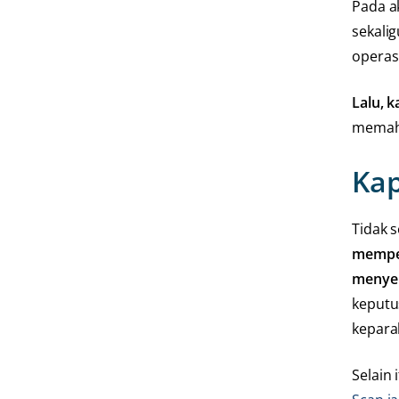
Pada a
sekali
operasi
Lalu, 
memaha
Kap
Tidak 
memper
menyeb
keputu
keparah
Selain