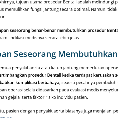
khirnya, tujuan utama prosedur Bentall adalah melindungi
gus memulihkan fungsi jantung secara optimal. Namun, tid
 ini.
kapan seseorang benar-benar membutuhkan prosedur Benta
mi indikasi medisnya secara lebih jelas.
an Seseorang Membutuhkan 
semua penyakit aorta atau katup jantung memerlukan opera
timbangkan prosedur Bentall ketika terdapat kerusakan ser
abkan komplikasi berbahaya
, seperti pecahnya pembuluh d
san operasi selalu didasarkan pada evaluasi medis menyeluru
an gejala, serta faktor risiko individu pasien.
 itu, pasien dengan penyakit aorta biasanya juga menjalani 