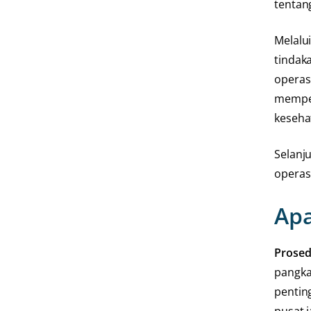
tentan
Melalu
tindak
operas
memper
keseha
Selanj
operasi
Apa
Prosed
pangka
penting