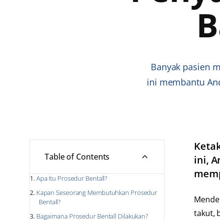
B
Banyak pasien m
ini membantu And
Ketak
Table of Contents
ini, 
mempe
Apa Itu Prosedur Bentall?
Kapan Seseorang Membutuhkan Prosedur
Menden
Bentall?
takut,
Bagaimana Prosedur Bentall Dilakukan?