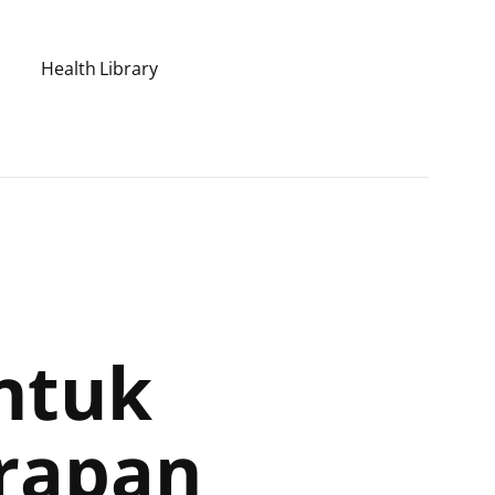
Health Library
ntuk
arapan