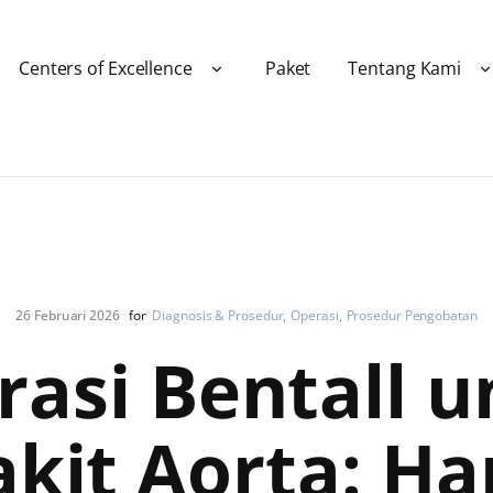
Centers of Excellence
Paket
Tentang Kami
26 Februari 2026
for
Diagnosis & Prosedur
Operasi
Prosedur Pengobatan
rasi Bentall u
kit Aorta: H