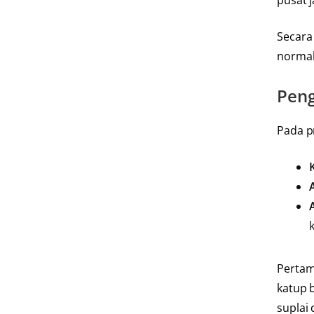
pusat j
Secara
normal
Peng
Pada p
Pertam
katup 
suplai 