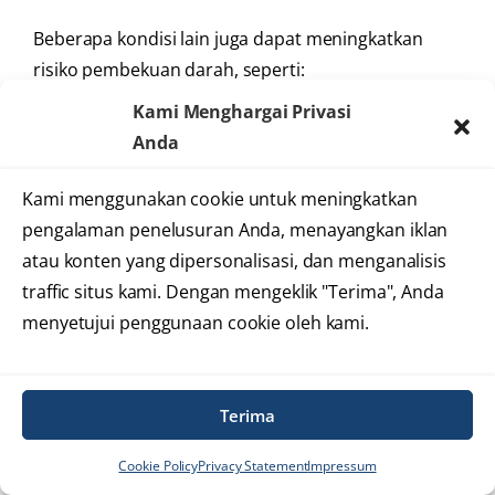
Beberapa kondisi lain juga dapat meningkatkan
risiko pembekuan darah, seperti:
Kami Menghargai Privasi
Riwayat
trombosis vena dalam (DVT)
Anda
Emboli paru
Gangguan pembekuan darah tertentu
Kami menggunakan cookie untuk meningkatkan
Imobilisasi jangka panjang
pengalaman penelusuran Anda, menayangkan iklan
Gagal jantung dengan fungsi pompa yang
atau konten yang dipersonalisasi, dan menganalisis
sangat lemah
traffic situs kami. Dengan mengeklik "Terima", Anda
menyetujui penggunaan cookie oleh kami.
Dalam situasi ini, penggunaan obat pengencer
darah bisa bersifat sementara atau jangka panjang,
tergantung penyebab dan risiko kekambuhan.
Terima
—
Cookie Policy
Privacy Statement
Impressum