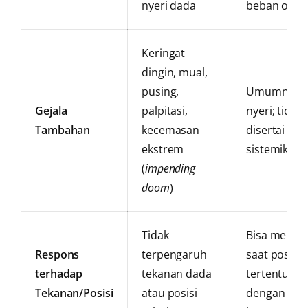
nyeri dada
beban otot
Keringat
dingin, mual,
pusing,
Umumnya h
Gejala
palpitasi,
nyeri; tidak
Tambahan
kecemasan
disertai geja
ekstrem
sistemik
(
impending
doom
)
Tidak
Bisa memba
Respons
terpengaruh
saat posisi
terhadap
tekanan dada
tertentu at
Tekanan/Posisi
atau posisi
dengan