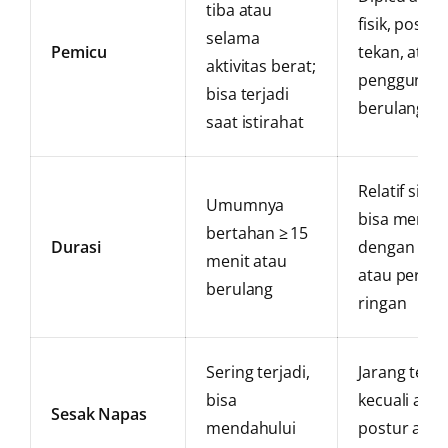
tiba atau
fisik, postur
selama
Pemicu
tekan, atau
aktivitas berat;
penggunaan
bisa terjadi
berulang
saat istirahat
Relatif singk
Umumnya
bisa memba
bertahan ≥ 15
Durasi
dengan isti
menit atau
atau peraw
berulang
ringan
Sering terjadi,
Jarang terjad
bisa
kecuali akib
Sesak Napas
mendahului
postur atau