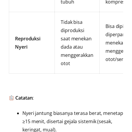
tubuh
kompres/ist
Tidak bisa
Bisa dipicu 
diproduksi
diperparah 
Reproduksi
saat menekan
menekan at
Nyeri
dada atau
menggerak
menggerakkan
otot/sendi
otot
Catatan
:
Nyeri jantung biasanya terasa berat, menetap
≥15 menit, disertai gejala sistemik (sesak,
keringat, mual).