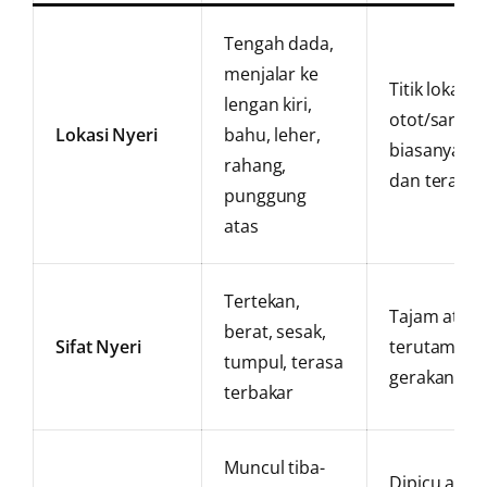
Tengah dada,
menjalar ke
Titik lokal, g
lengan kiri,
otot/saraf,
Lokasi Nyeri
bahu, leher,
biasanya sat
rahang,
dan terasa j
punggung
atas
Tertekan,
Tajam atau 
berat, sesak,
Sifat Nyeri
terutama sa
tumpul, terasa
gerakan/be
terbakar
Muncul tiba-
Dipicu aktiv