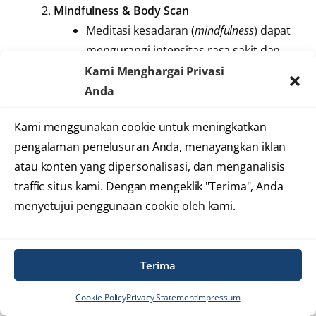
Mindfulness & Body Scan
Meditasi kesadaran (
mindfulness
) dapat
mengurangi intensitas rasa sakit dan
mengubah respons emosional
Kami Menghargai Privasi
terhadap nyeri.
Anda
Body scan, fokus pada sensasi tubuh
Kami menggunakan cookie untuk meningkatkan
membantu mengenali dan melepaskan
pengalaman penelusuran Anda, menayangkan iklan
ketegangan di lengan dan bahu.
atau konten yang dipersonalisasi, dan menganalisis
Progressive Muscle Relaxation (PMR)
traffic situs kami. Dengan mengeklik "Terima", Anda
Latihan menegang dan melepas dari
menyetujui penggunaan cookie oleh kami.
kepala hingga jari kaki: menurunkan
ketegangan, kecemasan, dan nyeri.
Konseling dan Dukungan Psikologis
Terima
Terapis bisa membimbing teknik
relaksasi, mengenali pemicu stres, dan
Cookie Policy
Privacy Statement
Impressum
menawarkan strategi coping, terutama