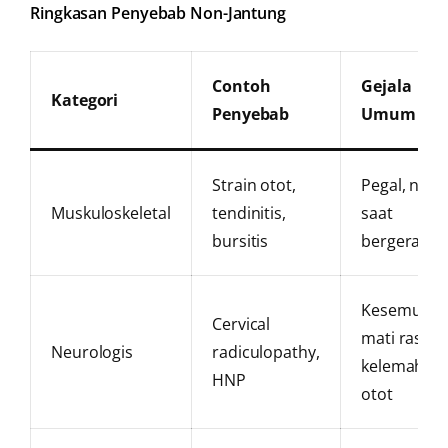
Ringkasan Penyebab Non-Jantung
Contoh
Gejala
Kategori
Penyebab
Umum
Strain otot,
Pegal, nyeri
Muskuloskeletal
tendinitis,
saat
bursitis
bergerak
Kesemutan
Cervical
mati rasa,
Neurologis
radiculopathy,
kelemahan
HNP
otot