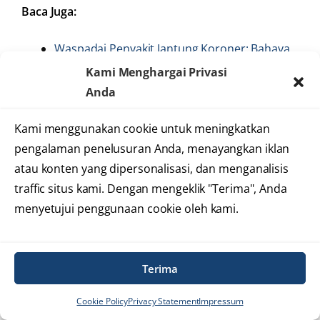
Baca Juga:
Waspadai Penyakit Jantung Koroner: Bahaya
Tersembunyi yang Mengintai Kesehatan
Kami Menghargai Privasi
Gagal Jantung: Ancaman Tersembunyi yang
Anda
Perlu Anda Kenali dan Waspadai
Kami menggunakan cookie untuk meningkatkan
Gaya Hidup Modern dan Jantung Sehat: Cara
pengalaman penelusuran Anda, menayangkan iklan
Menjaga Kesehatan Jantung di Tengah
atau konten yang dipersonalisasi, dan menganalisis
Kesibukan
traffic situs kami. Dengan mengeklik "Terima", Anda
Memahami Jantung Anda: Istilah Medis yang
menyetujui penggunaan cookie oleh kami.
Perlu Diketahui Setiap Orang
Periksa Jantung Sejak Dini: Investasi Terbaik
untuk Masa Depan Produktif Anda
Terima
Perbedaan Nyeri Dada
Cookie Policy
Privacy Statement
Impressum