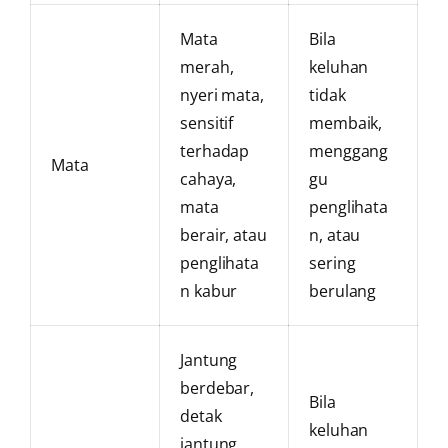
Mata
Bila
merah,
keluhan
nyeri mata,
tidak
sensitif
membaik,
terhadap
menggang
Mata
cahaya,
gu
mata
penglihata
berair, atau
n, atau
penglihata
sering
n kabur
berulang
Jantung
berdebar,
Bila
detak
keluhan
jantung