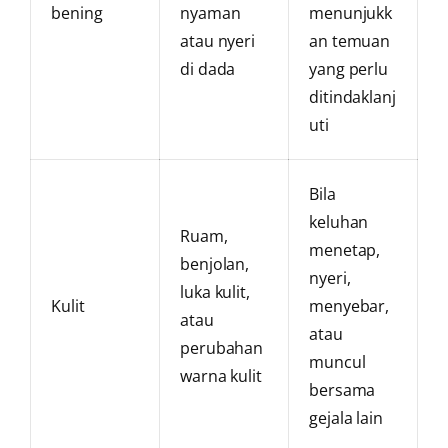
bening
nyaman
menunjukk
atau nyeri
an temuan
di dada
yang perlu
ditindaklanj
uti
Bila
keluhan
Ruam,
menetap,
benjolan,
nyeri,
luka kulit,
Kulit
menyebar,
atau
atau
perubahan
muncul
warna kulit
bersama
gejala lain