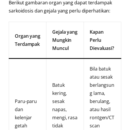
Berikut gambaran organ yang dapat terdampak
sarkoidosis dan gejala yang perlu diperhatikan:
Gejala yang
Kapan
Organ yang
Mungkin
Perlu
Terdampak
Muncul
Dievaluasi?
Bila batuk
atau sesak
Batuk
berlangsun
kering,
g lama,
Paru-paru
sesak
berulang,
dan
napas,
atau hasil
kelenjar
mengi, rasa
rontgen/CT
getah
tidak
scan