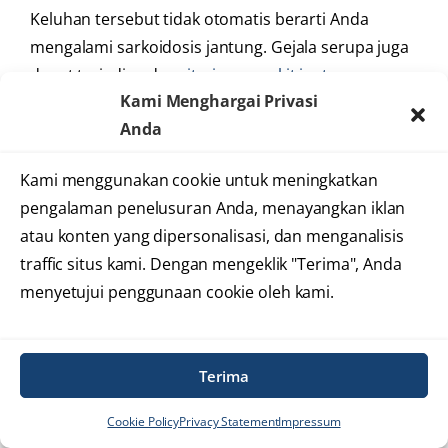
Keluhan tersebut tidak otomatis berarti Anda
mengalami sarkoidosis jantung. Gejala serupa juga
dapat terjadi pada
aritmia
,
penyakit jantung
Kami Menghargai Privasi
koroner
,
gangguan katup jantung
,
gagal jantung
,
Anda
gangguan paru, anemia, kecemasan, atau kondisi
lain.
Kami menggunakan cookie untuk meningkatkan
pengalaman penelusuran Anda, menayangkan iklan
Namun, bila keluhan jantung muncul berulang,
atau konten yang dipersonalisasi, dan menganalisis
makin sering, atau disertai pingsan, nyeri dada,
traffic situs kami. Dengan mengeklik "Terima", Anda
sesak napas, maupun mudah lelah yang tidak biasa,
menyetujui penggunaan cookie oleh kami.
sebaiknya lakukan evaluasi medis. Pemeriksaan
yang tepat dapat membantu dokter memahami
apakah keluhan tersebut berkaitan dengan
Terima
sarkoidosis, gangguan jantung lain, atau penyebab
lain yang memerlukan penanganan berbeda.
Cookie Policy
Privacy Statement
Impressum