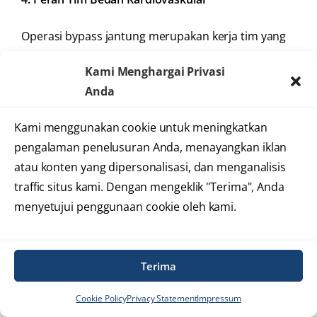
Operasi bypass jantung merupakan kerja tim yang
presisi. Dokter bedah fokus pada pembuatan
graft
,
Kami Menghargai Privasi
dokter anestesi menjaga stabilitas tubuh pasien,
Anda
sedangkan perfusionist mengelola sirkulasi darah
bila diperlukan mesin jantung-paru.
Kami menggunakan cookie untuk meningkatkan
pengalaman penelusuran Anda, menayangkan iklan
Koordinasi inilah yang memastikan prosedur
atau konten yang dipersonalisasi, dan menganalisis
operasi bypass jantung berjalan terkendali dan
traffic situs kami. Dengan mengeklik "Terima", Anda
aman.
menyetujui penggunaan cookie oleh kami.
Perawatan Intensif Setelah
Operasi
Terima
Setelah operasi selesai, pasien dirawat di ICCU
Cookie Policy
Privacy Statement
Impressum
(
Intensive Coronary Care Unit
) atau CICU (
Cardiac