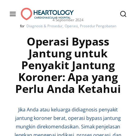
4 September 2024
for
Diagnosis & Prosedur
Operasi
Prosedur Pengobatan
Operasi Bypass
Jantung untuk
Penyakit Jantung
Koroner: Apa yang
Perlu Anda Ketahui
Jika Anda atau keluarga didiagnosis penyakit
jantung koroner berat, operasi bypass jantung
mungkin direkomendasikan. Simak penjelasan
lengkap mengenai indikasi, proses operasi, dan