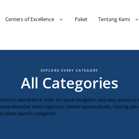
Centers of Excellence
Paket
Tentang Kami
EXPLORE EVERY CATEGORY
All Categories
 listed in alphabetical order for quick navigation and easy access to 
 comprehensive index organizes content systematically, helping you
ly locate specific categories.