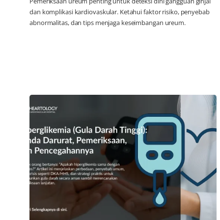
Pemeriksaan ureum penting untuk deteksi dini gangguan ginjal
dan komplikasi kardiovaskular. Ketahui faktor risiko, penyebab
abnormalitas, dan tips menjaga keseimbangan ureum.