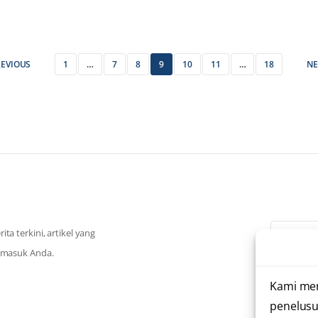
REVIOUS
1
…
7
8
9
10
11
…
18
NE
a terkini, artikel yang
k masuk Anda.
Saya te
Kami me
penelusu