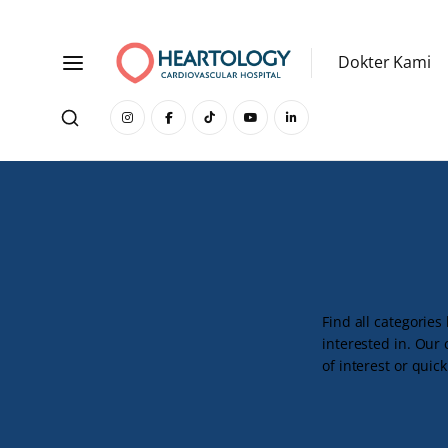
Dokter Kami
Find all categories
interested in. Our
of interest or quick