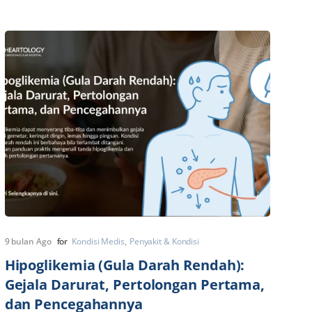
9 bulan Ago
for
Kondisi Medis
Penyakit & Kondisi
Hipoglikemia (Gula Darah Rendah):
Gejala Darurat, Pertolongan Pertama,
dan Pencegahannya