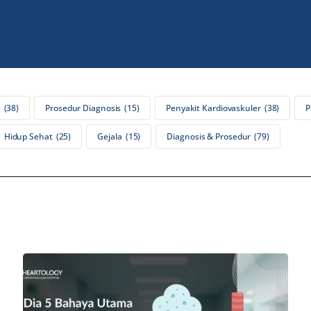
n
38
Prosedur Diagnosis
15
Penyakit Kardiovaskuler
38
P
Hidup Sehat
25
Gejala
15
Diagnosis & Prosedur
79