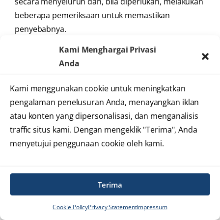
secara menyeluruh dan, bila diperlukan, melakukan
beberapa pemeriksaan untuk memastikan
penyebabnya.
Kami Menghargai Privasi
Ini penting karena diare kronis, nyeri perut, dan BAB
Anda
berdarah dapat disebabkan oleh banyak kondisi.
Pemeriksaan bertujuan membedakan Crohn dari
Kami menggunakan cookie untuk meningkatkan
infeksi, IBS, kolitis ulseratif, wasir, gangguan
pengalaman penelusuran Anda, menayangkan iklan
penyerapan nutrisi, atau penyakit lain yang
atau konten yang dipersonalisasi, dan menganalisis
gejalanya mirip.
traffic situs kami. Dengan mengeklik "Terima", Anda
menyetujui penggunaan cookie oleh kami.
Baca juga:
Laju Endap Darah (LED): Fungsi, Nilai
Normal, dan Penyebab Tinggi
Terima
Wawancara Medis dan
Pemeriksaan Fisik
Cookie Policy
Privacy Statement
Impressum