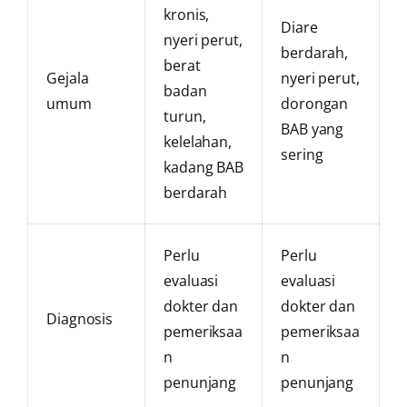
kronis,
Diare
nyeri perut,
berdarah,
berat
Gejala
nyeri perut,
badan
umum
dorongan
turun,
BAB yang
kelelahan,
sering
kadang BAB
berdarah
Perlu
Perlu
evaluasi
evaluasi
dokter dan
dokter dan
Diagnosis
pemeriksaa
pemeriksaa
n
n
penunjang
penunjang