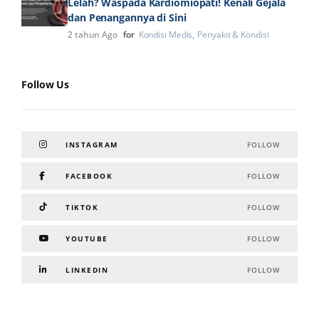
Lelah? Waspada Kardiomiopati! Kenali Gejala
dan Penangannya di Sini
2 tahun Ago
for
Kondisi Medis
Penyakit & Kondisi
Follow Us
INSTAGRAM
FOLLOW
FACEBOOK
FOLLOW
TIKTOK
FOLLOW
YOUTUBE
FOLLOW
LINKEDIN
FOLLOW