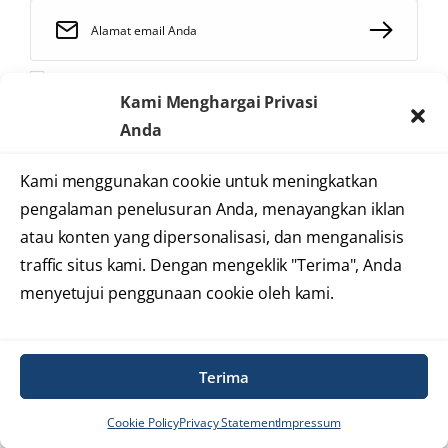
Saya telah membaca dan menyetujui
syarat dan ketentuan
Kami Menghargai Privasi
Anda
Kami menggunakan cookie untuk meningkatkan
2025 © Heartology
pengalaman penelusuran Anda, menayangkan iklan
Cardiovascular Hospital
atau konten yang dipersonalisasi, dan menganalisis
traffic situs kami. Dengan mengeklik "Terima", Anda
menyetujui penggunaan cookie oleh kami.
Syarat dan Ketentuan
Kebijakan Privasi
Informasi Situs
Terima
Cookie Policy
Privacy Statement
Impressum