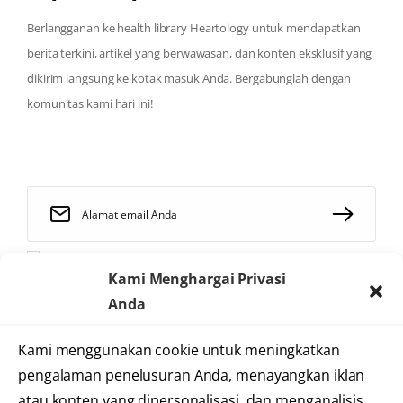
Berlangganan ke health library Heartology untuk mendapatkan
berita terkini, artikel yang berwawasan, dan konten eksklusif yang
dikirim langsung ke kotak masuk Anda. Bergabunglah dengan
komunitas kami hari ini!
Saya telah membaca dan menyetujui
syarat dan ketentuan
Kami Menghargai Privasi
Anda
Kami menggunakan cookie untuk meningkatkan
2025 © Heartology
pengalaman penelusuran Anda, menayangkan iklan
Cardiovascular Hospital
atau konten yang dipersonalisasi, dan menganalisis