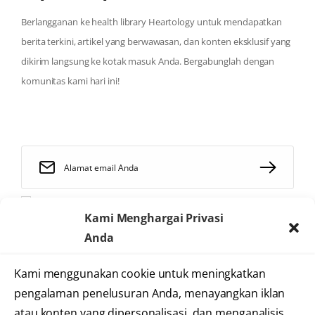
Berlangganan ke health library Heartology untuk mendapatkan
berita terkini, artikel yang berwawasan, dan konten eksklusif yang
dikirim langsung ke kotak masuk Anda. Bergabunglah dengan
komunitas kami hari ini!
Saya telah membaca dan menyetujui
syarat dan ketentuan
Kami Menghargai Privasi
Anda
Kami menggunakan cookie untuk meningkatkan
2025 © Heartology
pengalaman penelusuran Anda, menayangkan iklan
Cardiovascular Hospital
atau konten yang dipersonalisasi, dan menganalisis