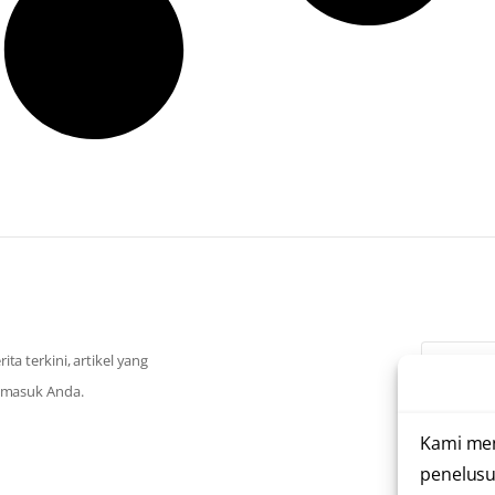
a terkini, artikel yang
k masuk Anda.
Saya te
Kami me
penelusu