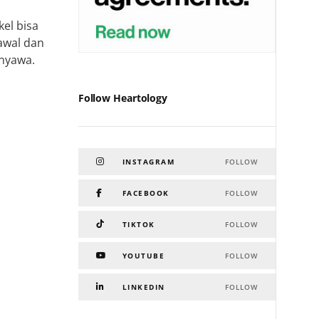
kel bisa
 awal dan
nyawa.
Follow Heartology
INSTAGRAM
FOLLOW
FACEBOOK
FOLLOW
TIKTOK
FOLLOW
YOUTUBE
FOLLOW
LINKEDIN
FOLLOW