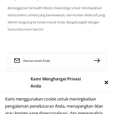
Berlangganan ke health library Heartology untuk mendapatkan
berita terkini, artikel yang berwawasan, dan konten eksklusif yang
dikirim langsung ke kotak masuk Anda. Bergabunglah dengan
komunitas kami hari ini!
Saya telah membaca dan menyetujui
syarat dan ketentuan
Kami Menghargai Privasi
Anda
Kami menggunakan cookie untuk meningkatkan
2025 © Heartology
pengalaman penelusuran Anda, menayangkan iklan
Cardiovascular Hospital
atau konten yang dipersonalisasi, dan menganalisis