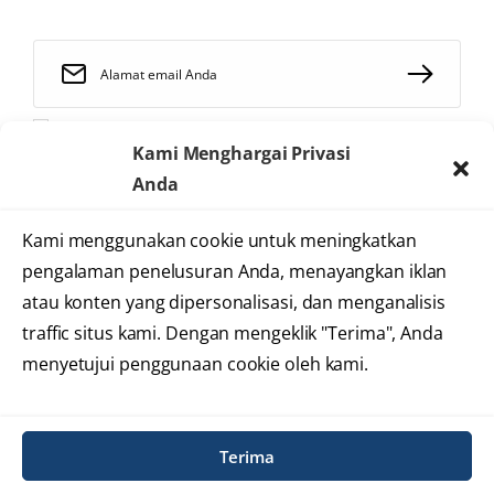
Saya telah membaca dan menyetujui
syarat dan ketentuan
Kami Menghargai Privasi
Anda
Kami menggunakan cookie untuk meningkatkan
2025 © Heartology
pengalaman penelusuran Anda, menayangkan iklan
Cardiovascular Hospital
atau konten yang dipersonalisasi, dan menganalisis
traffic situs kami. Dengan mengeklik "Terima", Anda
menyetujui penggunaan cookie oleh kami.
Syarat dan Ketentuan
Kebijakan Privasi
Informasi Situs
Terima