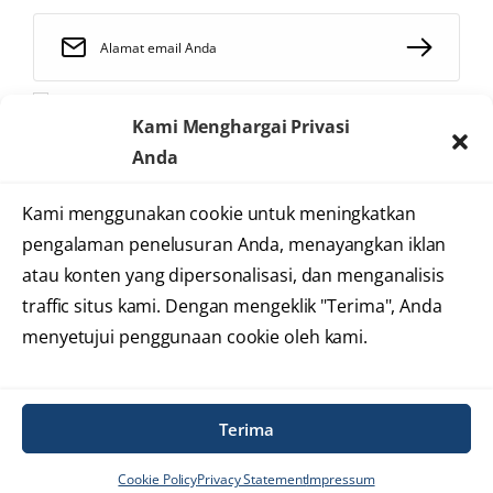
Saya telah membaca dan menyetujui
syarat dan ketentuan
Kami Menghargai Privasi
Anda
Kami menggunakan cookie untuk meningkatkan
2025 © Heartology
pengalaman penelusuran Anda, menayangkan iklan
Cardiovascular Hospital
atau konten yang dipersonalisasi, dan menganalisis
traffic situs kami. Dengan mengeklik "Terima", Anda
menyetujui penggunaan cookie oleh kami.
Syarat dan Ketentuan
Kebijakan Privasi
Informasi Situs
Terima
Cookie Policy
Privacy Statement
Impressum