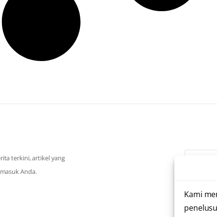
a terkini, artikel yang
k masuk Anda.
Saya te
Kami me
penelusu