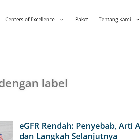
Centers of Excellence
Paket
Tentang Kami
 dengan label
eGFR Rendah: Penyebab, Arti 
dan Langkah Selanjutnya