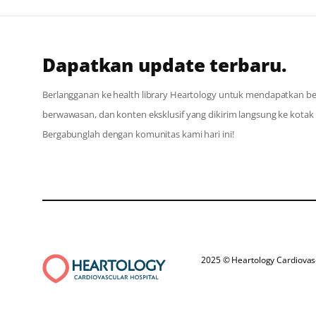
Dapatkan update terbaru.
Berlangganan ke health library Heartology untuk mendapatkan berit
berwawasan, dan konten eksklusif yang dikirim langsung ke kota
Bergabunglah dengan komunitas kami hari ini!
2025 © Heartology Cardiovasc