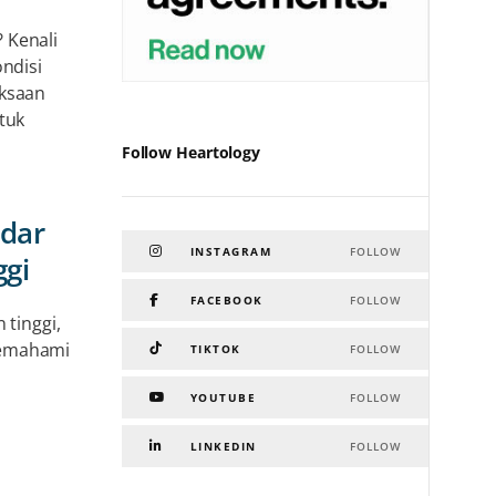
 Kenali
ndisi
iksaan
tuk
Follow Heartology
adar
INSTAGRAM
FOLLOW
ggi
FACEBOOK
FOLLOW
 tinggi,
memahami
TIKTOK
FOLLOW
YOUTUBE
FOLLOW
LINKEDIN
FOLLOW