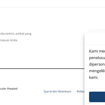
a terkini, artikel yang
k masuk Anda.
Saya te
Kami me
penelusu
dipersona
mengekli
kami.
ular Hospital
Syarat dan Ketentuan
Kebijakan Privasi