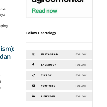
asa.
aya
u
aping
Follow Heartology
ism):
 dan
INSTAGRAM
FOLLOW
FACEBOOK
FOLLOW
t
TIKTOK
FOLLOW
t
YOUTUBE
FOLLOW
ri
LINKEDIN
FOLLOW