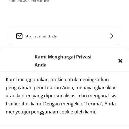
komunitas kami hari ini!
Saya telah membaca dan menyetujui
syarat dan ketentuan
Kami Menghargai Privasi
Anda
Kami menggunakan cookie untuk meningkatkan
2025 © Heartology
pengalaman penelusuran Anda, menayangkan iklan
Cardiovascular Hospital
atau konten yang dipersonalisasi, dan menganalisis
traffic situs kami. Dengan mengeklik "Terima", Anda
menyetujui penggunaan cookie oleh kami.
Syarat dan Ketentuan
Kebijakan Privasi
Informasi Situs