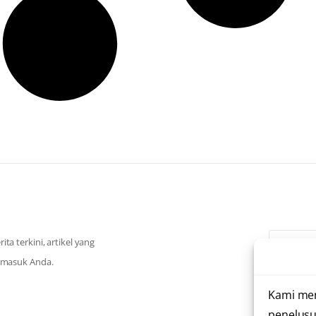
a terkini, artikel yang
k masuk Anda.
Saya te
Kami me
penelusu